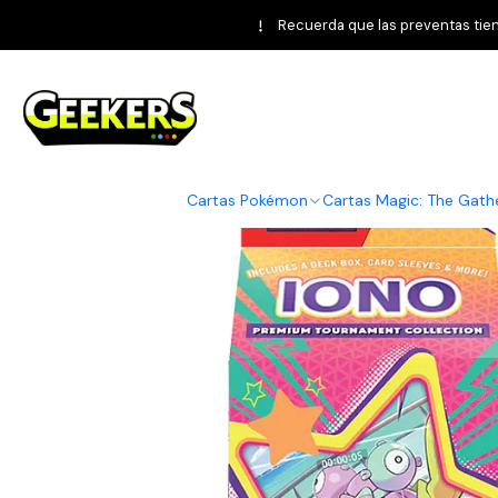
Home
Pokémon TCG
Otros
Recuerda que las preventas tiene
Cartas Pokémon
Cartas Magic: The Gath