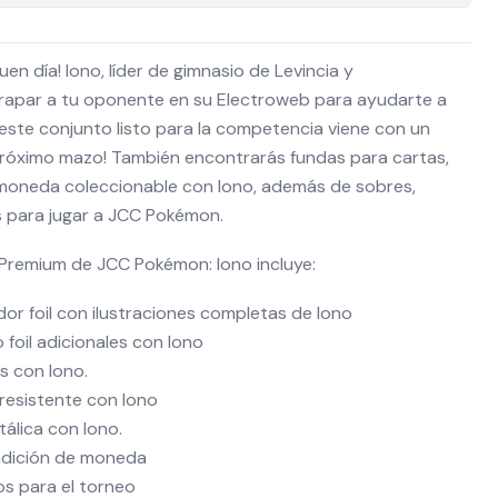
buen día! Iono, líder de gimnasio de Levincia y
rapar a tu oponente en su Electroweb para ayudarte a
y este conjunto listo para la competencia viene con un
róximo mazo! También encontrarás fundas para cartas,
 moneda coleccionable con Iono, además de sobres,
 para jugar a JCC Pokémon.
Premium de JCC Pokémon: Iono incluye:
dor foil con ilustraciones completas de Iono
 foil adicionales con Iono
s con Iono.
 resistente con Iono
álica con Iono.
ndición de moneda
os para el torneo