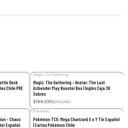
|
Magic: The Gathering
-22%
OFF
attle Deck
Magic: The Gathering – Avatar: The Last
les Chile PRE
Airbender Play Booster Box | Inglés Caja 30
Sobres
$199.330
$254.990
|
Pokémon
-7%
OFF
ion – Chaos
Pokémon TCG: Mega Charizard X o Y Tin Español
ter Español
| Cartas Pokémon Chile