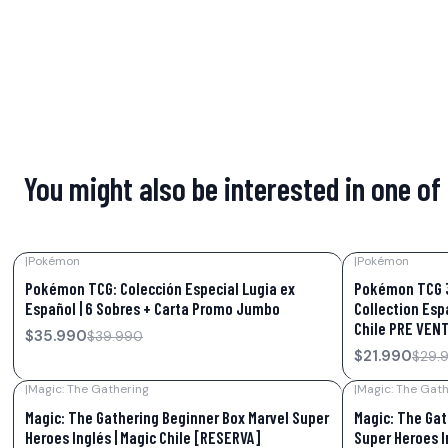
You might also be interested in one of
|
Pokémon
|
Pokémon
-10%
OFF
-27%
OFF
Pokémon TCG: Colección Especial Lugia ex
Pokémon TCG 3
Español | 6 Sobres + Carta Promo Jumbo
Collection Esp
Chile PRE VEN
$35.990
$39.990
$21.990
$29.
|
Magic: The Gathering
|
Magic: The Gath
-32%
OFF
-21%
OFF
Magic: The Gathering Beginner Box Marvel Super
Magic: The Gat
Heroes Inglés | Magic Chile [RESERVA]
Super Heroes In