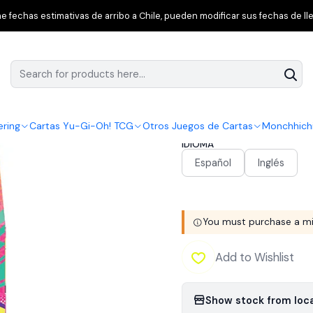
 Pokémon Tgc
Pokémon TCG: Scarlet & Violet—Iono Premium Tourn
 fechas estimativas de arribo a Chile, pueden modificar sus fechas de lle
|
Pokémon TCG: Sc
Tournament Colle
ering
Cartas Yu-Gi-Oh! TCG
Otros Juegos de Cartas
Monchhich
IDIOMA
Español
Inglés
You must purchase a mi
Add to Wishlist
Show stock from loc