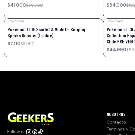
$41.000
$84.000
$59.990
$10
|
Pokémon
|
Pokémon
-21%
OFF
-25%
OFF
Pokémon TCG: Scarlet & Violet— Surging
Pokémon TCG 3
Sparks Booster (1 sobre)
Collection Esp
Chile PRE VEN
$7.110
$8.990
$44.990
$59
NOSOTROS
Contacto
Términos y Co
Follow us