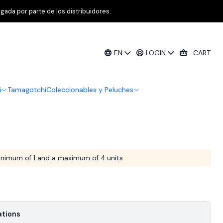
ament Collection [Reserva 1]
gada por parte de los distribuidores.
arlet & Violet—Iono Premium
EN
LOGIN
CART
ction [Reserva 1]
i
Tamagotchi
Coleccionables y Peluches
nimum of 1 and a maximum of 4 units
ations