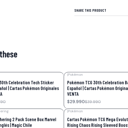
SHARE THIS PRODUCT
 these
|
Pokémon
-25%
OFF
0th Celebration Tech Sticker
Pokémon TCG 30th Celebration B
añol | Cartas Pokémon Originales
Español | Cartas Pokémon Origina
TA
VENTA
$29.990
990
$39.990
ering
|
Pokémon
-31%
OFF
hering 2 Pack Scene Box Marvel
Cartas Pokémon TCG Mega Evolut
glés | Magic Chile
Rising Chaos Rising Sleeved Boos