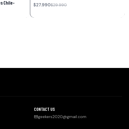
s Chile-
$27.990
$29.990
CONTACT US
geekers2020@gmail.com