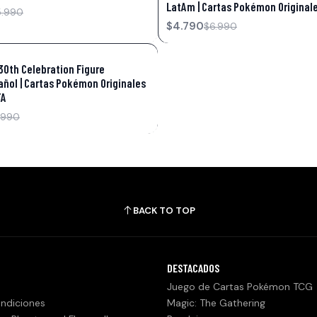
LatAm | Cartas Pokémon Originale
5.990
$4.790
$6.990
0th Celebration Figure
añol | Cartas Pokémon Originales
TA
.990
BACK TO TOP
DESTACADOS
Juego de Cartas Pokémon TCG
ndiciones
Magic: The Gathering