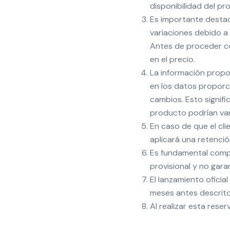
disponibilidad del pr
Es importante desta
variaciones debido a 
Antes de proceder con
en el precio.
La información propo
en los datos proporc
cambios. Esto signifi
producto podrían vari
En caso de que el cli
aplicará una retenci
Es fundamental comp
provisional y no gara
El lanzamiento oficia
meses antes descrito
Al realizar esta rese