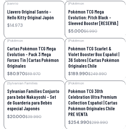
|
sanrio
|
Pokémon
-28%
OFF
Llavero Original Sanrio –
Pokémon TCG Mega
Hello Kitty Original Japón
Evolution: Pitch Black –
Sleeved Booster [RESERVA]
$14.973
$5.000
$6.990
|
Pokémon
|
Pokémon
-10%
OFF
-24%
OFF
Cartas Pokémon TCG Mega
Pokémon TCG Scarlet &
Evolution – Pack 3 Mega
Violet Booster Box Español |
Forces Tin | Cartas Pokémon
36 Sobres | Cartas Pokémon
Originales
Originales Chile
$80.970
$189.990
$89.970
$249.990
|
Sylvanian Families
|
Pokémon
-50%
OFF
-15%
OFF
Sylvanian Families Conjunto
Pokémon TCG 30th
para bebé Nakayoshi - Set
Celebration Ultra Premium
de Guardería para Bebés
Collection Español | Cartas
especial Japonés
Pokémon Originales Chile
PRE VENTA
$20.000
$39.990
$254.990
$299.990