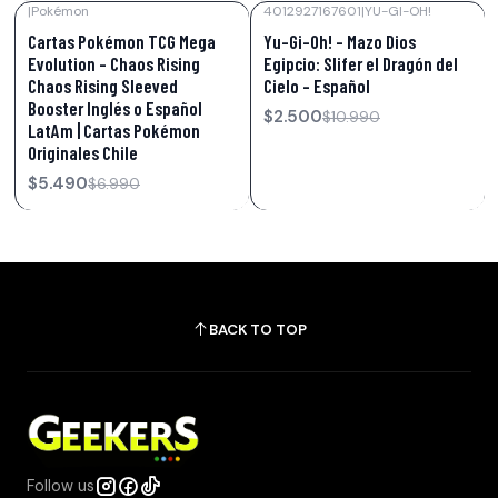
|
Pokémon
4012927167601
|
YU-GI-OH!
-21%
OFF
-77%
OFF
Cartas Pokémon TCG Mega
Yu-Gi-Oh! – Mazo Dios
Evolution – Chaos Rising
Egipcio: Slifer el Dragón del
Chaos Rising Sleeved
Cielo – Español
Booster Inglés o Español
$2.500
$10.990
LatAm | Cartas Pokémon
Originales Chile
$5.490
$6.990
BACK TO TOP
Follow us