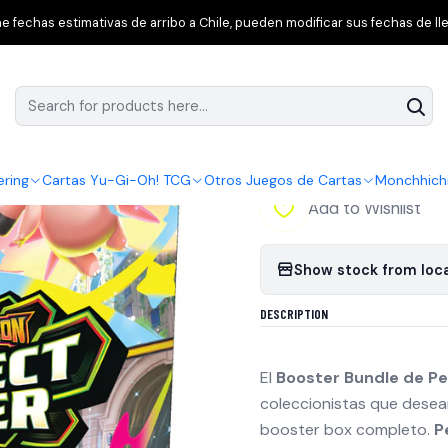
rfect Order
Pokémon TCG Mega Evolution: Perfect Order – Booste
 fechas estimativas de arribo a Chile, pueden modificar sus fechas de lle
|
Pokémon TCG Meg
Bundle Inglés [
ering
Cartas Yu-Gi-Oh! TCG
Otros Juegos de Cartas
Monchhich
Add to Wishlist
Show stock from loc
DESCRIPTION
El
Booster Bundle de Pe
coleccionistas que desean
booster box completo.
P