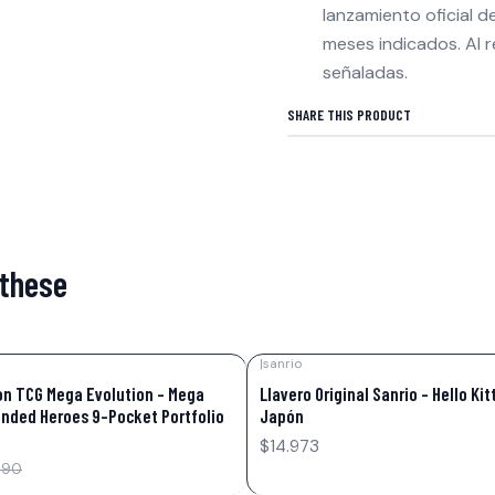
lanzamiento oficial 
meses indicados. Al r
señaladas.
SHARE THIS PRODUCT
 these
|
sanrio
n TCG Mega Evolution – Mega
Llavero Original Sanrio – Hello Kit
ended Heroes 9-Pocket Portfolio
Japón
$14.973
990