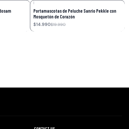
|
-25%
OFF
edosam
Portamascotas de Peluche Sanrio Pekkle con
Mosquetón de Corazón
$14.990
$19.990
CONTACT US