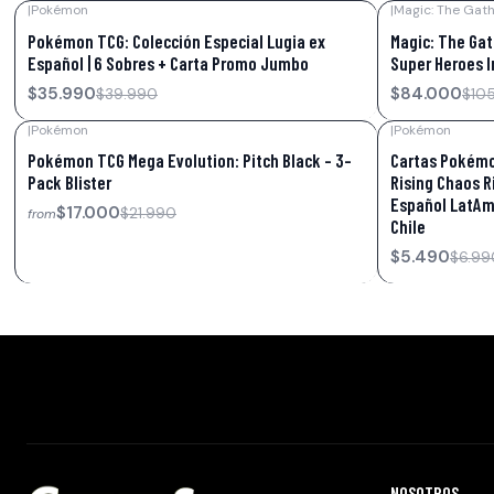
|
Pokémon
|
Magic: The Gath
-10%
OFF
-21%
OFF
Pokémon TCG: Colección Especial Lugia ex
Magic: The Gat
Español | 6 Sobres + Carta Promo Jumbo
Super Heroes In
$35.990
$84.000
$39.990
$10
|
Pokémon
|
Pokémon
-23%
OFF
-21%
OFF
Pokémon TCG Mega Evolution: Pitch Black – 3-
Cartas Pokémo
Pack Blister
Rising Chaos R
Español LatAm
$17.000
$21.990
from
Chile
$5.490
$6.99
NOSOTROS