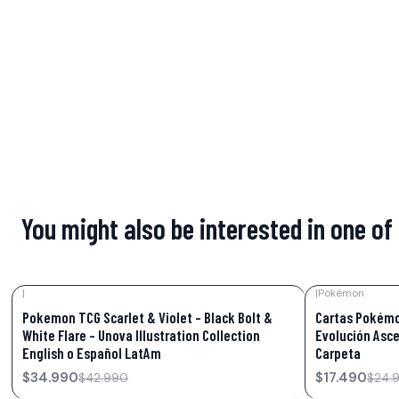
You might also be interested in one of
|
|
Pokémon
-19%
OFF
-30%
OFF
Pokemon TCG Scarlet & Violet – Black Bolt &
Cartas Pokémo
White Flare – Unova Illustration Collection
Evolución Asc
English o Español LatAm
Carpeta
$34.990
$17.490
$42.990
$24.