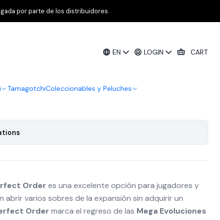
r Bundle Inglés [RESERVA]
gada por parte de los distribuidores.
a Evolution: Perfect Order – Booster
EN
LOGIN
CART
RESERVA]
i
Tamagotchi
Coleccionables y Peluches
ations
rfect Order
es una excelente opción para jugadores y
 abrir varios sobres de la expansión sin adquirir un
erfect Order
marca el regreso de las
Mega Evoluciones