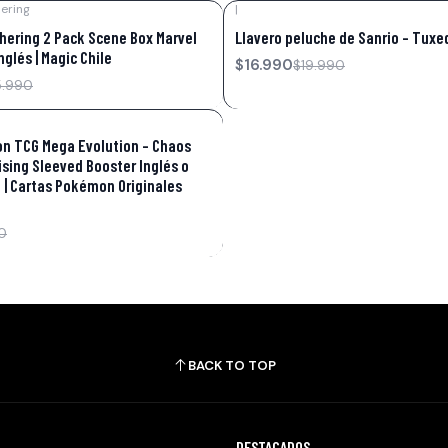
ering
|
-15%
OFF
hering 2 Pack Scene Box Marvel
Llavero peluche de Sanrio – Tux
glés | Magic Chile
$16.990
$19.990
5.990
n TCG Mega Evolution – Chaos
ising Sleeved Booster Inglés o
 | Cartas Pokémon Originales
0
BACK TO TOP
DESTACADOS