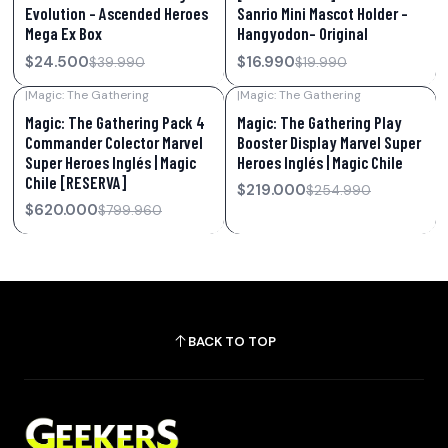
Evolution – Ascended Heroes
Sanrio Mini Mascot Holder –
Mega Ex Box
Hangyodon- Original
$24.500
$16.990
$39.990
$19.990
|
Magic: The Gathering
|
Magic: The Gathering
-22%
OFF
-14%
OFF
Magic: The Gathering Pack 4
Magic: The Gathering Play
Commander Colector Marvel
Booster Display Marvel Super
Super Heroes Inglés | Magic
Heroes Inglés | Magic Chile
Chile [RESERVA]
$219.000
$254.990
$620.000
$799.960
BACK TO TOP