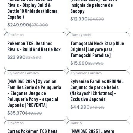
Rivals – Display Build &
Insignia de peluche de
Battle 10 Unidades (Idioma
Snoopy
Español)
$12.990
$24.990
$249.990
$379.900
|
Pokémon
|
Tamagotchi
-37%
OFF
-43%
OFF
Pokémon TCG: Destined
Tamagotchi Neck Strap Blue
Rivals – Build And Battle Box
Original [Lanyare para
Tamagochi Paradise]
$23.990
$37.990
$15.990
$27.990
|
Sylvanian Families
|
Sylvanian Families
-29%
OFF
-9%
OFF
[NAVIDAD 2024] Sylvanian
Sylvanian Families ORIGINAL
Families Serie de Peluquería
Conjunto de par de bebés
- Elegante Juego de
(Nakayoshi Christmas) -
Peluquería Pony - especial
Exclusivo Japonés
Japonés [PREVENTA]
$44.990
$49.513
$35.370
$49.980
|
Pokémon
|
sanrio
-39%
OFF
-15%
OFF
Cartas Pokémon TCG Mega
[NAVIDAD 2025] Llavero