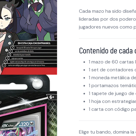
Cada mazo ha sido diseña
lideradas por dos podero
jugadores nuevos como p
Contenido de cada c
1 mazo de 60 cartas l
1 set de contadores
1 moneda metálica de
1 portamazos temáti
1 tapete de juego de
1 hoja con estrategia
1 carta con código p
Elige tu bando, domina la