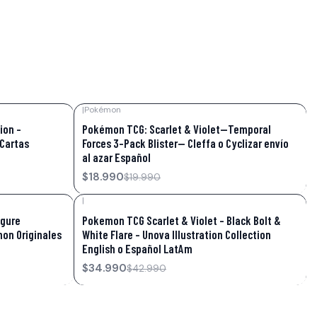
|
Pokémon
-5%
OFF
ion –
Pokémon TCG: Scarlet & Violet—Temporal
 Cartas
Forces 3-Pack Blister— Cleffa o Cyclizar envío
al azar Español
$18.990
$19.990
|
-19%
OFF
igure
Pokemon TCG Scarlet & Violet – Black Bolt &
mon Originales
White Flare – Unova Illustration Collection
English o Español LatAm
$34.990
$42.990