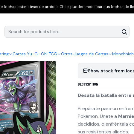
émon TCG
Journey Together
Pokémon TCG: Rival Battle Deck Ma
 fechas estimativas de arribo a Chile, pueden modificar sus fechas de lle
|
Pokémon TCG: Ri
Add to Wishlist
ering
Cartas Yu-Gi-Oh! TCG
Otros Juegos de Cartas
Monchhich
Show stock from loc
DESCRIPTION
Desata la batalla entre 
Prepárate para un enfren
Pokémon. Únete a
Marni
decididos, o enfréntala c
sus resistentes aliados.