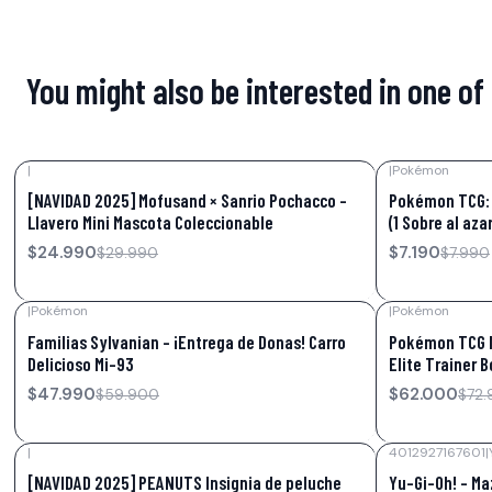
You might also be interested in one of
|
|
Pokémon
-17%
OFF
-10%
OFF
[NAVIDAD 2025] Mofusand × Sanrio Pochacco –
Pokémon TCG: 
Llavero Mini Mascota Coleccionable
(1 Sobre al azar
$24.990
$7.190
$29.990
$7.990
|
Pokémon
|
Pokémon
-20%
OFF
-15%
OFF
Familias Sylvanian - ¡Entrega de Donas! Carro
Pokémon TCG M
Delicioso Mi-93
Elite Trainer B
$47.990
$62.000
$59.900
$72.
|
4012927167601
|
-48%
OFF
-77%
OFF
[NAVIDAD 2025] PEANUTS Insignia de peluche
Yu-Gi-Oh! – Maz