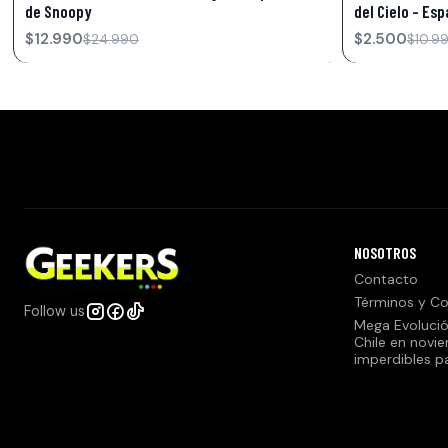
de Snoopy
del Cielo – Esp
$12.990
$2.500
$24.990
$10.9
NOSOTROS
Contacto
Términos y Co
Follow us
Mega Evolució
Chile en novi
imperdibles p