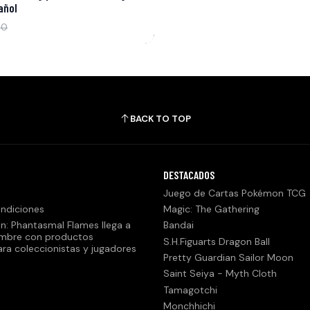
añol
90
BACK TO TOP
DESTACADOS
Juego de Cartas Pokémon TCG
ndiciones
Magic: The Gathering
n: Phantasmal Flames llega a
Bandai
embre con productos
S.H.Figuarts Dragon Ball
ara coleccionistas y jugadores
Pretty Guardian Sailor Moon
Saint Seiya - Myth Cloth
Tamagotchi
Monchhichi