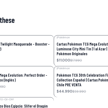
 these
|
Pokémon
-39%
OFF
Twilight Masquerade – Booster -
Cartas Pokémon TCG Mega Evolut
)
Luminose City Mini Tin | 1 al Azar |
Pokémon Originales
$11.000
$17.990
|
Pokémon
-25%
OFF
ega Evolution: Perfect Order –
Pokémon TCG 30th Celebration F
ox (Inglés )
Collection Español | Cartas Poké
Chile PRE VENTA
990
$44.990
$59.990
YU-GI-OH!
o Dios Egipcio: Slifer el Dragón