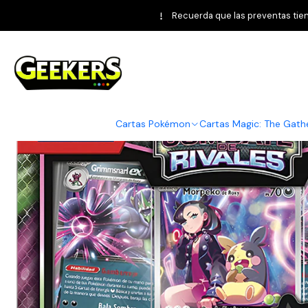
Home
Pok
Recuerda que las preventas tiene
Cartas Pokémon
Cartas Magic: The Gath