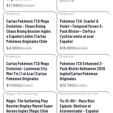
$33.376
$17.990
$24.990
|
Pokémon
|
Pokémon
-29%
OFF
-5%
OFF
Cartas Pokémon TCG Mega
Pokémon TCG: Scarlet &
Evolution – Chaos Rising
Violet—Temporal Forces 3-
Chaos Rising Booster Inglés
Pack Blister— Cleffa o
o Español LatAm | Cartas
Cyclizar envío al azar
Pokémon Originales Chile
Español
$4.990
$18.990
$6.990
$19.990
|
Pokémon
|
Pokémon
-39%
OFF
-19%
OFF
Cartas Pokémon TCG Mega
Pokémon TCG Enhanced 2-
Evolution –Luminose City
Pack Blister Halloween 2026
Mini Tin | 1 al Azar | Cartas
Inglés| Cartas Pokémon
Pokémon Originales
Originales
$11.000
$13.790
$17.990
$16.990
|
Magic: The Gathering
4012927167601
|
YU-GI-OH!
-14%
OFF
-77%
OFF
Magic: The Gathering Play
Yu-Gi-Oh! – Mazo Dios
Booster Display Marvel Super
Egipcio: Obelisco el
Heroes Inglés | Magic Chile
Atormentador – Español