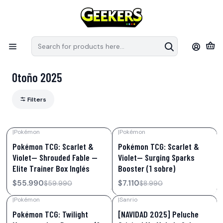
Recuerda que las preventas tiene fechas estimativas de arribo a
S
Chile, pueden modificar sus fechas de llegada por parte de los
e
distribuidores.
en
Home
Otoño 2025
Otoño 2025
Filters
|
Pokémon
|
Pokémon
-7%
OFF
-21%
OFF
Pokémon TCG: Scarlet &
Pokémon TCG: Scarlet &
Not available
Violet— Shrouded Fable —
Violet— Surging Sparks
Elite Trainer Box Inglés
Booster (1 sobre)
$55.990
$7.110
$59.990
$8.990
|
Pokémon
|
Sanrio
-10%
OFF
Pokémon TCG: Twilight
[NAVIDAD 2025] Peluche