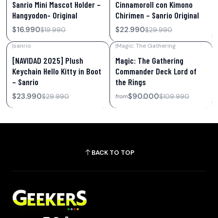
Sanrio Mini Mascot Holder –
Cinnamoroll con Kimono
Hangyodon- Original
Chirimen – Sanrio Original
$16.990
$22.990
$19.990
$29.990
|
sanrio
|
Magic: The Gathering
-20%
OFF
-18%
OFF
[NAVIDAD 2025] Plush
Magic: The Gathering
Out of stock
Keychain Hello Kitty in Boot
Commander Deck Lord of
– Sanrio
the Rings
$23.990
$90.000
$29.990
$109.990
from
BACK TO TOP