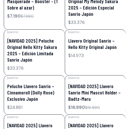
Masquerade – Booster - (1
Original My Melody Sakura
Sobre al azar)
2025 – Edición Especial
Sanrio Japón
$7.190
$7.990
$33.376
|
sanrio
|
sanrio
[NAVIDAD 2025] Peluche
Llavero Original Sanrio –
Original Hello Kitty Sakura
Hello Kitty Original Japón
2025 – Edición Limitada
$14.973
Sanrio Japón
$33.376
|
sanrio
|
sanrio
-15%
OFF
Peluche Llavero Sanrio –
[NAVIDAD 2025] Llavero
Cinnamoroll (Dolly Rose)
Sanrio Mini Mascot Holder –
Exclusivo Japón
Badtz-Maru
$24.861
$16.990
$19.990
|
sanrio
|
sanrio
-15%
OFF
-23%
OFF
[NAVIDAD 2025] Llavero
[NAVIDAD 2025] Llavero