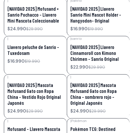
|
|
sanrio
-17%
OFF
-15%
OFF
[NAVIDAD 2025] Mofusand ×
[NAVIDAD 2025] Llavero
Sanrio Pochacco – Llavero
Sanrio Mini Mascot Holder –
Mini Mascota Coleccionable
Hangyodon- Original
$24.990
$16.990
$29.990
$19.990
|
|
sanrio
-15%
OFF
-23%
OFF
Llavero peluche de Sanrio –
[NAVIDAD 2025] Llavero
Tuxedosam
Cinnamoroll con Kimono
Chirimen – Sanrio Original
$16.990
$19.990
$22.990
$29.990
|
|
-17%
OFF
-17%
OFF
[NAVIDAD 2025] Mascota
[NAVIDAD 2025] Mascota
Mofusand Gato con Ropa
Mofusand Gato con Ropa
China – Vestido Rojo Original
China – sombrero rojo –
Japonés
Original Japonés
$24.990
$24.990
$29.990
$29.990
|
|
Pokémon
-17%
OFF
-37%
OFF
Mofusand – Llavero Mascota
Pokémon TCG: Destined