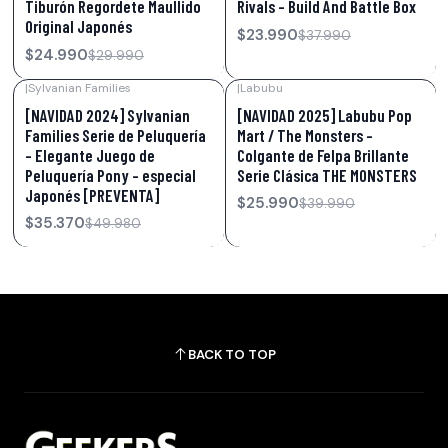
Tiburón Regordete Maullido
Rivals – Build And Battle Box
Original Japonés
$23.990
$37.990
$24.990
$29.990
|
Sylvanian Families
|
Labubu
-29%
OFF
-35%
OFF
[NAVIDAD 2024] Sylvanian
[NAVIDAD 2025] Labubu Pop
Families Serie de Peluquería
Mart / The Monsters -
- Elegante Juego de
Colgante de Felpa Brillante
Peluquería Pony - especial
Serie Clásica THE MONSTERS
Japonés [PREVENTA]
$25.990
$39.990
$35.370
$49.980
BACK TO TOP