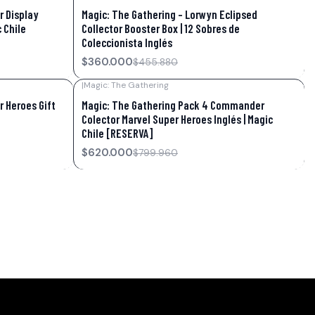
-21%
OFF
r Display
Magic: The Gathering – Lorwyn Eclipsed
 Chile
Collector Booster Box | 12 Sobres de
Coleccionista Inglés
$360.000
$455.880
|
Magic: The Gathering
-22%
OFF
r Heroes Gift
Magic: The Gathering Pack 4 Commander
Colector Marvel Super Heroes Inglés | Magic
Chile [RESERVA]
$620.000
$799.960