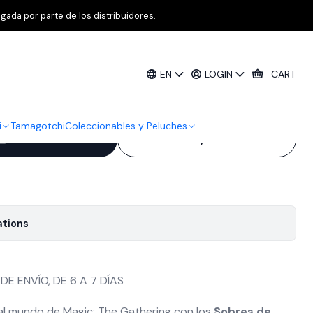
nder Collector Booster 12 Display Inglés
gada por parte de los distribuidores.
ring – Avatar: The Last Airbender
EN
LOGIN
CART
 12 Display Inglés
i
Tamagotchi
Coleccionables y Peluches
Add to Cart
Buy now
ations
E ENVÍO, DE 6 A 7 DÍAS
 al mundo de Magic: The Gathering con los
Sobres de