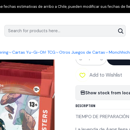
Reservas Primavera
Magic: The Gathering – Avatar: The Last Airbe
 fechas estimativas de arribo a Chile, pueden modificar sus fechas de lle
|
Magic: The Gathe
Collector Booster
ering
Cartas Yu-Gi-Oh! TCG
Otros Juegos de Cartas
Monchhich
Quantity
Add to Wishlist
Show stock from loc
DESCRIPTION
TIEMPO DE PREPARACIÓN D
La leyenda de Aang llega