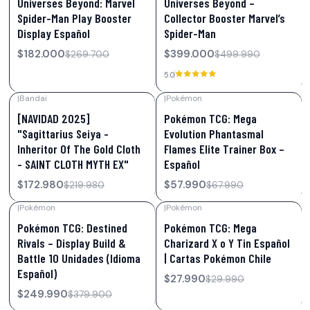
Universes Beyond: Marvel
Universes Beyond –
Spider-Man Play Booster
Collector Booster Marvel’s
Display Español
Spider-Man
$182.000
$399.000
$269.700
$499.990
5.0
|
Bandai
|
Pokémon
-21%
OFF
-15%
OFF
[NAVIDAD 2025]
Pokémon TCG: Mega
"Sagittarius Seiya -
Evolution Phantasmal
Inheritor Of The Gold Cloth
Flames Elite Trainer Box –
- SAINT CLOTH MYTH EX"
Español
$172.980
$57.990
$219.980
$67.990
|
Pokémon
|
Pokémon
-34%
OFF
-7%
OFF
Pokémon TCG: Destined
Pokémon TCG: Mega
Rivals – Display Build &
Charizard X o Y Tin Español
Battle 10 Unidades (Idioma
| Cartas Pokémon Chile
Español)
$27.990
$29.990
$249.990
$379.900