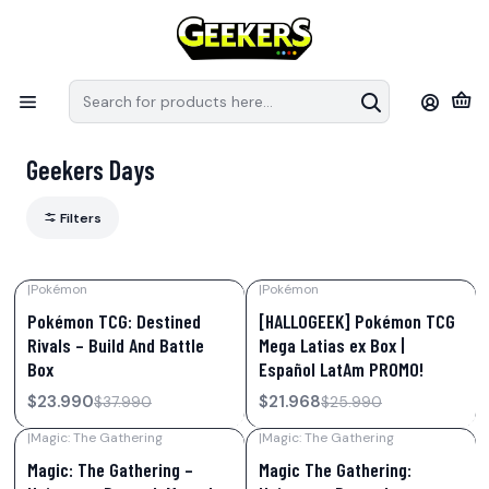
Recuerda que las preventas tiene fechas estimativas de arribo a
S
Chile, pueden modificar sus fechas de llegada por parte de los
e
distribuidores.
en
Home
Geekers Days
Geekers Days
Filters
|
Pokémon
|
Pokémon
-37%
OFF
-15%
OFF
Pokémon TCG: Destined
[HALLOGEEK] Pokémon TCG
Not available
Rivals – Build And Battle
Mega Latias ex Box |
Box
Español LatAm PROMO!
$23.990
$21.968
$37.990
$25.990
|
Magic: The Gathering
|
Magic: The Gathering
-33%
OFF
-20%
OFF
Magic: The Gathering –
Magic The Gathering: