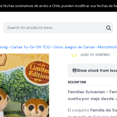
TCG
Promociones Navidad
Familias Sylvanian - Familia de Surica
 fechas estimativas de arribo a Chile, pueden modificar sus fechas de lle
|
Familias Sylvani
Edition
ering
Cartas Yu-Gi-Oh! TCG
Otros Juegos de Cartas
Monchhich
Add to Wishlist
Show stock from loc
DESCRIPTION
Familias Sylvanian - Fam
suelta por viaje desde 
El conjunto
Familia de S
tu mundo de Sylvania. Inc