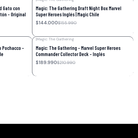
-8%
OFF
d Gato con
Magic: The Gathering Draft Night Box Marvel
tón – Original
Super Heroes Inglés | Magic Chile
$144.000
$155.990
|
Magic: The Gathering
-10%
OFF
o Pochacco –
Magic: The Gathering – Marvel Super Heroes
le
Commander Collector Deck – Inglés
$189.990
$210.990