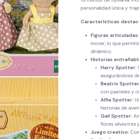
personalidad única y tra
Características destac
Figuras articuladas:
mover, lo que permite
dinámico.
Historias entrañabl
Harry Spotter:
S
asegurándose de 
Beatrix Spotter
con pasteles y 
Alfia Spotter:
Un
historias de aven
Gail Spotter:
Am
flores silvestres
Juego creativo:
Comb