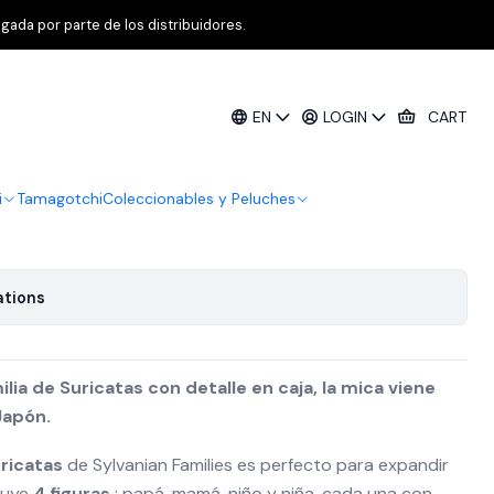
tas Limited Edition
gada por parte de los distribuidores.
an - Familia de Suricatas Limited
EN
LOGIN
CART
i
Tamagotchi
Coleccionables y Peluches
ations
ilia de Suricatas con detalle en caja, la mica viene
Japón.
uricatas
de Sylvanian Families es perfecto para expandir
luye
4 figuras
: papá, mamá, niño y niña, cada una con