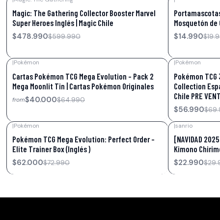
-20%
OFF
-25%
OFF
Magic: The Gathering Collector Booster Marvel
Portamascotas
Super Heroes Inglés | Magic Chile
Mosquetón de 
$478.990
$14.990
$599.990
$19.
|
Pokémon
|
Pokémon
-38%
OFF
-19%
OFF
Cartas Pokémon TCG Mega Evolution – Pack 2
Pokémon TCG 3
Mega Moonlit Tin | Cartas Pokémon Originales
Collection Esp
Chile PRE VEN
$40.000
$64.990
from
$56.990
$69
|
Pokémon
|
sanrio
-15%
OFF
-23%
OFF
Pokémon TCG Mega Evolution: Perfect Order –
[NAVIDAD 2025]
Elite Trainer Box (Inglés )
Kimono Chirime
$62.000
$22.990
$72.990
$29.