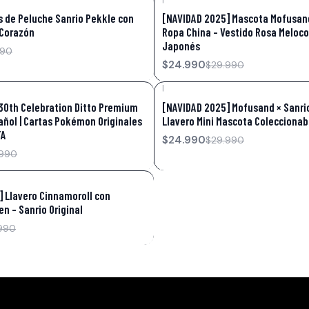
-17%
OFF
 de Peluche Sanrio Pekkle con
[NAVIDAD 2025] Mascota Mofusan
Corazón
Ropa China – Vestido Rosa Meloco
Japonés
990
$24.990
$29.990
|
-17%
OFF
0th Celebration Ditto Premium
[NAVIDAD 2025] Mofusand × Sanri
añol | Cartas Pokémon Originales
Llavero Mini Mascota Coleccionab
TA
$24.990
$29.990
.990
 Llavero Cinnamoroll con
n – Sanrio Original
990