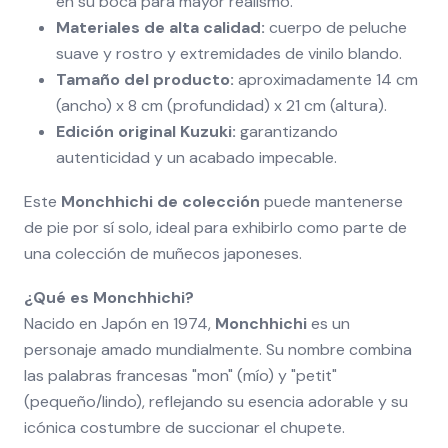
en su boca para mayor realismo.
Materiales de alta calidad:
cuerpo de peluche
suave y rostro y extremidades de vinilo blando.
Tamaño del producto:
aproximadamente 14 cm
(ancho) x 8 cm (profundidad) x 21 cm (altura).
Edición original Kuzuki:
garantizando
autenticidad y un acabado impecable.
Este
Monchhichi de colección
puede mantenerse
de pie por sí solo, ideal para exhibirlo como parte de
una colección de muñecos japoneses.
¿Qué es Monchhichi?
Nacido en Japón en 1974,
Monchhichi
es un
personaje amado mundialmente. Su nombre combina
las palabras francesas "mon" (mío) y "petit"
(pequeño/lindo), reflejando su esencia adorable y su
icónica costumbre de succionar el chupete.