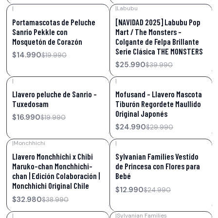
|
|
Labubu
-25%
OFF
-35%
OFF
Portamascotas de Peluche
[NAVIDAD 2025] Labubu Pop
Sanrio Pekkle con
Mart / The Monsters -
Mosquetón de Corazón
Colgante de Felpa Brillante
Serie Clásica THE MONSTERS
$14.990
$19.990
$25.990
$39.990
|
|
-15%
OFF
-17%
OFF
Llavero peluche de Sanrio –
Mofusand – Llavero Mascota
Tuxedosam
Tiburón Regordete Maullido
Original Japonés
$16.990
$19.990
$24.990
$29.990
|
Monchhichi
|
-15%
OFF
-48%
OFF
Llavero Monchhichi x Chibi
Sylvanian Families Vestido
Maruko-chan Monchhichi-
de Princesa con Flores para
chan | Edición Colaboración |
Bebé
Monchhichi Original Chile
$12.990
$24.990
$32.980
$38.990
|
|
Sylvanian Families