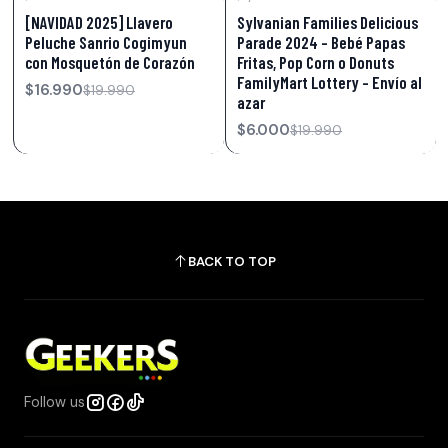
-15%
OFF
-70%
OFF
[NAVIDAD 2025] Llavero
Sylvanian Families Delicious
Peluche Sanrio Cogimyun
Parade 2024 – Bebé Papas
con Mosquetón de Corazón
Fritas, Pop Corn o Donuts
FamilyMart Lottery - Envío al
$16.990
$19.990
azar
$6.000
$19.990
BACK TO TOP
Follow us