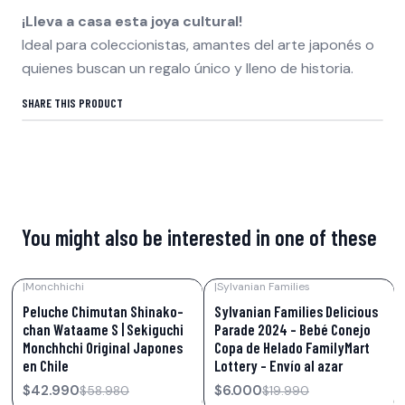
¡Lleva a casa esta joya cultural!
Ideal para coleccionistas, amantes del arte japonés o
quienes buscan un regalo único y lleno de historia.
SHARE THIS PRODUCT
You might also be interested in one of these
|
Monchhichi
|
Sylvanian Families
-27%
OFF
-70%
OFF
Peluche Chimutan Shinako-
Sylvanian Families Delicious
chan Wataame S | Sekiguchi
Parade 2024 – Bebé Conejo
Monchhchi Original Japones
Copa de Helado FamilyMart
en Chile
Lottery - Envío al azar
$42.990
$6.000
$58.980
$19.990