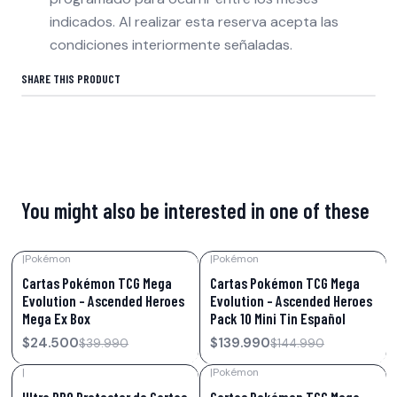
indicados. Al realizar esta reserva acepta las
condiciones interiormente señaladas.
SHARE THIS PRODUCT
You might also be interested in one of these
|
Pokémon
|
Pokémon
-39%
OFF
-3%
OFF
Cartas Pokémon TCG Mega
Cartas Pokémon TCG Mega
Evolution – Ascended Heroes
Evolution – Ascended Heroes
Mega Ex Box
Pack 10 Mini Tin Español
$24.500
$139.990
$39.990
$144.990
|
|
Pokémon
-50%
OFF
-13%
OFF
Ultra PRO Protector de Cartas
Cartas Pokémon TCG Mega