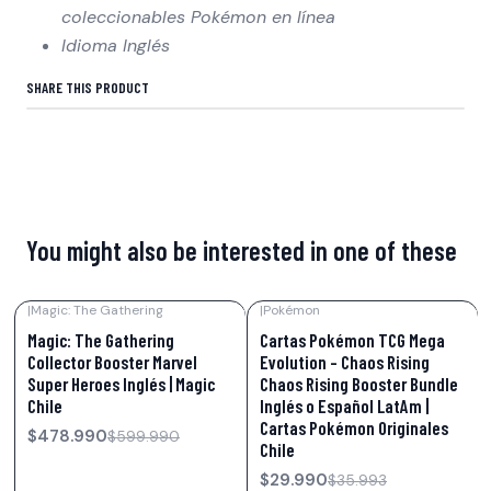
coleccionables Pokémon en línea
Idioma Inglés
SHARE THIS PRODUCT
You might also be interested in one of these
|
Magic: The Gathering
|
Pokémon
-20%
OFF
-17%
OFF
Magic: The Gathering
Cartas Pokémon TCG Mega
Collector Booster Marvel
Evolution – Chaos Rising
Super Heroes Inglés | Magic
Chaos Rising Booster Bundle
Chile
Inglés o Español LatAm |
Cartas Pokémon Originales
$478.990
$599.990
Chile
$29.990
$35.993