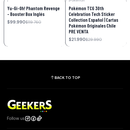
|
|
Pokémon
-17%
OFF
-27%
OFF
Yu-Gi-Oh! Phantom Revenge
Pokémon TCG 30th
– Booster Box Inglés
Celebration Tech Sticker
Collection Español | Cartas
$99.990
$119.760
Pokémon Originales Chile
PRE VENTA
$21.990
$29.990
BACK TO TOP
Follow us