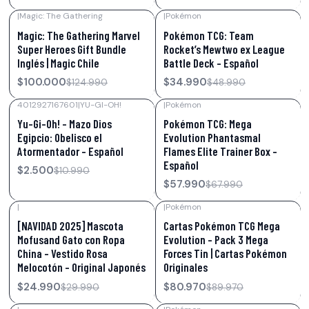
|
Magic: The Gathering
|
Pokémon
-20%
OFF
-29%
OFF
Magic: The Gathering Marvel
Pokémon TCG: Team
Super Heroes Gift Bundle
Rocket’s Mewtwo ex League
Inglés | Magic Chile
Battle Deck – Español
$100.000
$34.990
$124.990
$48.990
4012927167601
|
YU-GI-OH!
|
Pokémon
-77%
OFF
-15%
OFF
Yu-Gi-Oh! – Mazo Dios
Pokémon TCG: Mega
Egipcio: Obelisco el
Evolution Phantasmal
Atormentador – Español
Flames Elite Trainer Box –
Español
$2.500
$10.990
$57.990
$67.990
|
|
Pokémon
-17%
OFF
-10%
OFF
[NAVIDAD 2025] Mascota
Cartas Pokémon TCG Mega
Mofusand Gato con Ropa
Evolution – Pack 3 Mega
China – Vestido Rosa
Forces Tin | Cartas Pokémon
Melocotón – Original Japonés
Originales
$24.990
$80.970
$29.990
$89.970