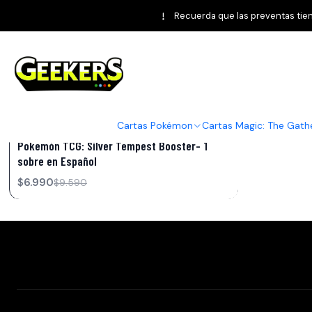
Recuerda que las preventas tiene
CIBER
Cartas Pokémon
Cartas Magic: The Gath
|
Pokémon
-27%
OFF
Pokemón TCG: Silver Tempest Booster- 1
No disponible
sobre en Español
$6.990
$9.590