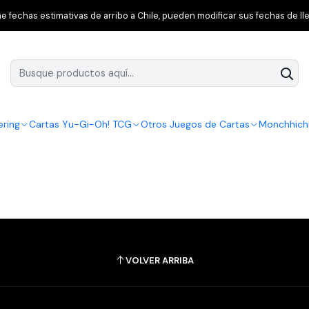
Inicio
CIBER
 fechas estimativas de arribo a Chile, pueden modificar sus fechas de lle
ering
Cartas Yu-Gi-Oh! TCG
Otros Juegos de Cartas
Monchhich
VOLVER ARRIBA