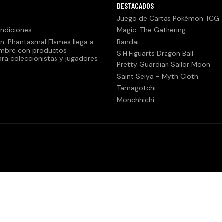
DESTACADOS
Juego de Cartas Pokémon TCG
ndiciones
Magic: The Gathering
n: Phantasmal Flames llega a
Bandai
embre con productos
S.H.Figuarts Dragon Ball
ara coleccionistas y jugadores
Pretty Guardian Sailor Moon
Saint Seiya - Myth Cloth
Tamagotchi
Monchhichi