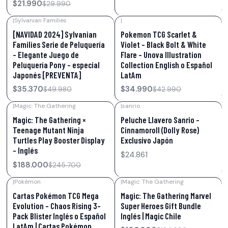
$21.990
$29.990
|
Sylvanian Families
|
-29%
OFF
-19%
OFF
[NAVIDAD 2024] Sylvanian
Pokemon TCG Scarlet &
Families Serie de Peluquería
Violet – Black Bolt & White
- Elegante Juego de
Flare – Unova Illustration
Peluquería Pony - especial
Collection English o Español
Japonés [PREVENTA]
LatAm
$35.370
$34.990
$49.980
$42.990
|
Magic: The Gathering
|
sanrio
-23%
OFF
Magic: The Gathering ×
Peluche Llavero Sanrio –
Teenage Mutant Ninja
Cinnamoroll (Dolly Rose)
Turtles Play Booster Display
Exclusivo Japón
– Inglés
$24.861
$188.000
$245.700
|
Pokémon
|
Magic: The Gathering
-28%
OFF
-20%
OFF
Cartas Pokémon TCG Mega
Magic: The Gathering Marvel
Evolution – Chaos Rising 3-
Super Heroes Gift Bundle
Pack Blister Inglés o Español
Inglés | Magic Chile
LatAm | Cartas Pokémon