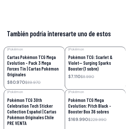
También podría interesarte uno de estos
|
Pokémon
|
Pokémon
-10%
OFF
-21%
OFF
Cartas Pokémon TCG Mega
Pokémon TCG: Scarlet &
Evolution – Pack 3 Mega
Violet— Surging Sparks
Forces Tin | Cartas Pokémon
Booster (1 sobre)
Originales
$7.110
$8.990
$80.970
$89.970
|
Pokémon
|
Pokémon
-27%
OFF
-26%
OFF
Pokémon TCG 30th
Pokémon TCG Mega
Celebration Tech Sticker
Evolution: Pitch Black –
Collection Español | Cartas
Booster Box 36 sobres
Pokémon Originales Chile
$169.990
$229.990
PRE VENTA