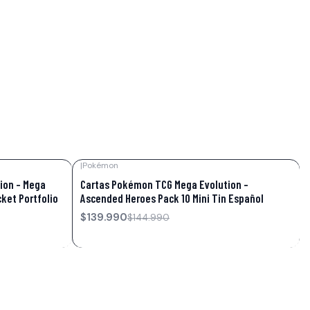
|
Pokémon
-3%
OFF
ion – Mega
Cartas Pokémon TCG Mega Evolution –
ket Portfolio
Ascended Heroes Pack 10 Mini Tin Español
$139.990
$144.990