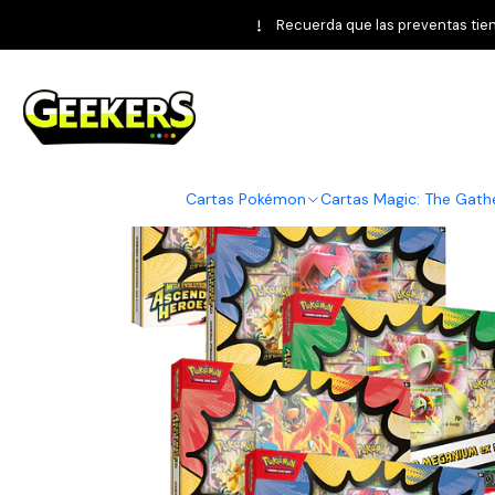
Inicio
Pokémon TCG
Ascen
Recuerda que las preventas tiene
Cartas Pokémon
Cartas Magic: The Gath