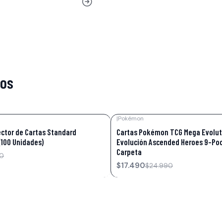
tos
|
Pokémon
-30%
OFF
ector de Cartas Standard
Cartas Pokémon TCG Mega Evolut
(100 Unidades)
Evolución Ascended Heroes 9-Poc
Carpeta
0
$17.490
$24.990