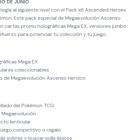
RO DE JUNIO
ategia al siguiente nivel con el Pack x6 Ascended Heroes
émon. Este pack especial de Megaevolución Ascenso
con cartas promo holográficas Mega EX, versiones jumbo
refuerzo para potenciar tu colección y tu juego.
gráficas Mega EX
culares coleccionables
zo de Megaevolución Ascenso Heroico
sellado del Pokémon TCG
e Megaevolución
cto lenticular
 juego competitivo o regalo
más sobres y buscar pulls épicos