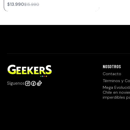
$13.990
$15.990
NOSOTROS
Contacto
Términos y Co
Síguenos
Mega Evolució
Chile en novi
imperdibles p