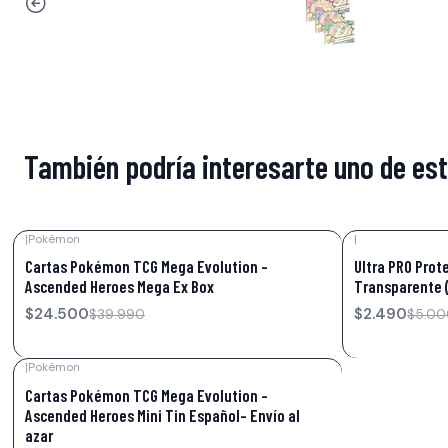
También podría interesarte uno de es
|
Pokémon
|
-39%
OFF
-50%
OFF
Cartas Pokémon TCG Mega Evolution –
Ultra PRO Prot
Ascended Heroes Mega Ex Box
Transparente 
$24.500
$2.490
$39.990
$5.00
|
Pokémon
-13%
OFF
Cartas Pokémon TCG Mega Evolution –
Ascended Heroes Mini Tin Español- Envío al
azar