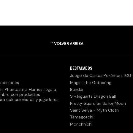
VOLVER ARRIBA
DESTACADOS
Juego de Cartas Pokémon TCG
ndiciones
Magic: The Gathering
n: Phantasmal Flames llega a
Bandai
embre con productos
S.H.Figuarts Dragon Ball
ara coleccionistas y jugadores
Pretty Guardian Sailor Moon
Saint Seiya - Myth Cloth
Tamagotchi
Monchhichi