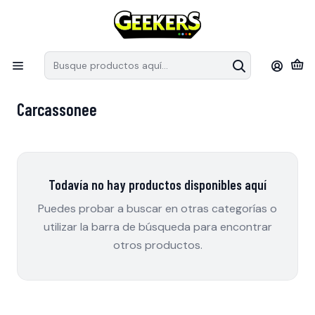
Recuerda que las preventas tiene fechas estimativas de arribo a
S
Chile, pueden modificar sus fechas de llegada por parte de los
e
distribuidores.
en
Inicio
Juegos de mesa
Carcassonee
Carcassonee
Todavía no hay productos disponibles aquí
Puedes probar a buscar en otras categorías o
utilizar la barra de búsqueda para encontrar
otros productos.