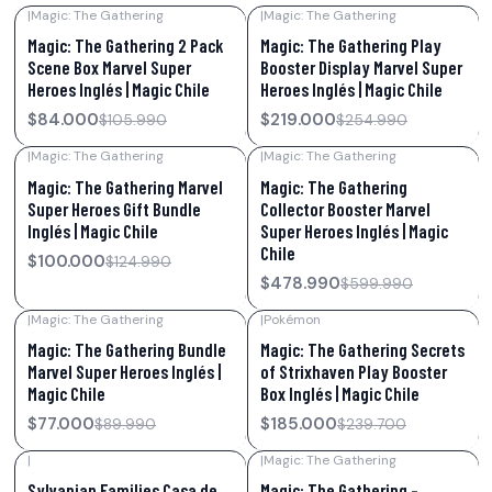
|
Magic: The Gathering
|
Magic: The Gathering
-21%
OFF
-14%
OFF
Magic: The Gathering 2 Pack
Magic: The Gathering Play
Scene Box Marvel Super
Booster Display Marvel Super
Heroes Inglés | Magic Chile
Heroes Inglés | Magic Chile
$84.000
$219.000
$105.990
$254.990
|
Magic: The Gathering
|
Magic: The Gathering
-20%
OFF
-20%
OFF
Magic: The Gathering Marvel
Magic: The Gathering
Super Heroes Gift Bundle
Collector Booster Marvel
Inglés | Magic Chile
Super Heroes Inglés | Magic
Chile
$100.000
$124.990
$478.990
$599.990
|
Magic: The Gathering
|
Pokémon
-14%
OFF
-23%
OFF
Magic: The Gathering Bundle
Magic: The Gathering Secrets
Marvel Super Heroes Inglés |
of Strixhaven Play Booster
Magic Chile
Box Inglés | Magic Chile
$77.000
$185.000
$89.990
$239.700
|
|
Magic: The Gathering
-36%
OFF
-10%
OFF
Sylvanian Families Casa de
Magic: The Gathering –