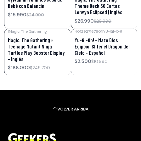
Bebé con Balancín
Theme Deck 60 Cartas
Lorwyn Eclipsed | Inglés
$15.990
$24.990
$26.990
$29.990
|
Magic: The Gathering
4012927167601
|
YU-GI-OH!
-23%
OFF
-77%
OFF
Magic: The Gathering ×
Yu-Gi-Oh! – Mazo Dios
Teenage Mutant Ninja
Egipcio: Slifer el Dragón del
Turtles Play Booster Display
Cielo – Español
– Inglés
$2.500
$10.990
$188.000
$245.700
VOLVER ARRIBA